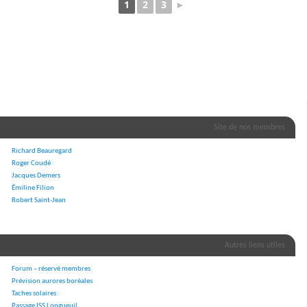
1
2
3
►
Site de nos membres
Richard Beauregard
Roger Coudé
Jacques Demers
Émiline Filion
Robert Saint-Jean
Autres liens utiles
Forum – réservé membres
Prévision aurores boréales
Taches solaires
Passage ISS Longueuil